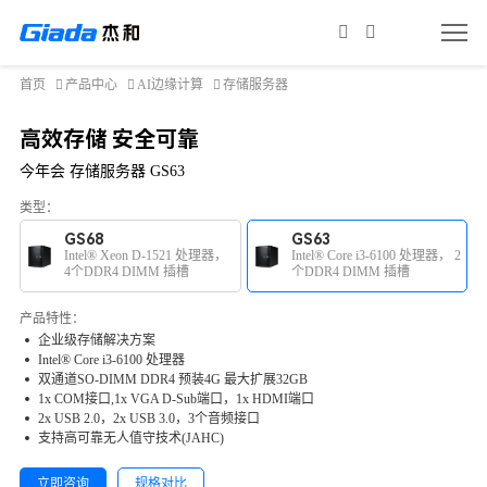
首页
产品中心
AI边缘计算
存储服务器
高效存储 安全可靠
今年会 存储服务器 GS63
类型：
GS68
GS63
Intel® Xeon D-1521 处理器，
Intel® Core i3-6100 处理器， 2
4个DDR4 DIMM 插槽
个DDR4 DIMM 插槽
产品特性：
企业级存储解决方案
Intel® Core i3-6100 处理器
双通道SO-DIMM DDR4 预装4G 最大扩展32GB
1x COM接口,1x VGA D-Sub端口，1x HDMI端口
2x USB 2.0，2x USB 3.0，3个音频接口
支持高可靠无人值守技术(JAHC)
立即咨询
规格对比