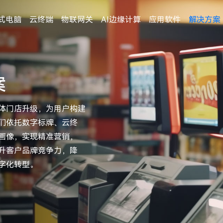
式电脑
云终端
物联网关
AI边缘计算
应用软件
解决方案
案
体门店升级，为用户构建
们依托数字标牌、云终
画像，实现精准营销，
升客户品牌竞争力，降
字化转型。