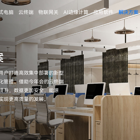
式电脑
云终端
物联网关
AI边缘计算
应用软件
解决方案
案
用户打造高效集中部署的新型
化管理。借助今年会的云终端
提升，数据更加安全，能源
实现更高质量的发展。