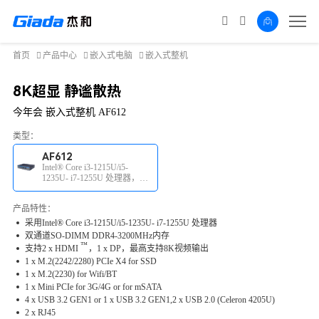
首页
产品中心
嵌入式电脑
嵌入式整机
8K超显 静谧散热
今年会 嵌入式整机 AF612
类型：
AF612
Intel® Core i3-1215U/i5-
1235U- i7-1255U 处理器，双
通道SO-DIMM DDR4内存，
8K视频输出
产品特性：
采用Intel® Core i3-1215U/i5-1235U- i7-1255U 处理器
双通道SO-DIMM DDR4-3200MHz内存
™
支持2 x
HDMI
，1 x DP，最高支持8K视频输出
1 x M.2(2242/2280) PCIe X4 for SSD
1 x M.2(2230) for Wifi/BT
1
x
Mini PCIe for 3G/4G or for mSATA
4
x
USB 3.2 GEN1 or 1 x USB 3.2 GEN1,2 x USB 2.0 (Celeron 4205U)
2
x
RJ45