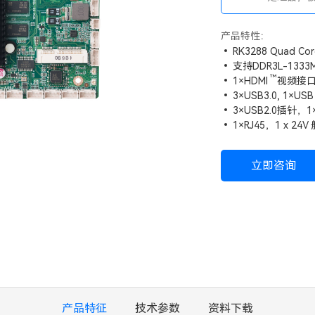
DDR2L内
频输出
产品特性：
RK3288 Quad C
支持DDR3L-1333M
™
1×
HDMI
视频接口输
3×USB3.0, 1×US
3×USB2.0插针，1×
1×RJ45，1 x 24
立即咨询
产品特征
技术参数
资料下载