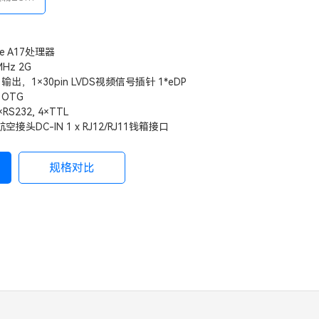
存，4K视
ore A17处理器
Hz 2G
出，1×30pin LVDS视频信号插针 1*eDP
B OTG
RS232, 4×TTL
V 航空接头DC-IN 1 x RJ12/RJ11钱箱接口
规格对比