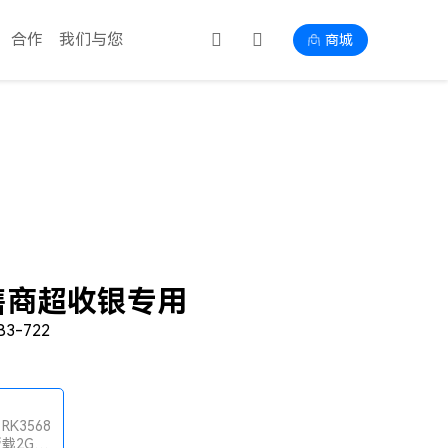
合作
我们与您
商城
零售商超收银专用
3-722
 RK3568
载2GB