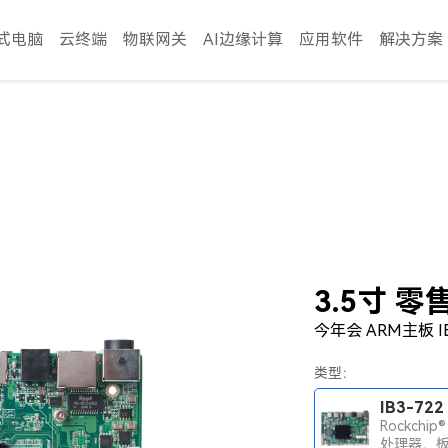
式电脑
云终端
物联网关
AI边缘计算
应用软件
解决方案
3.5寸 
今年会 ARM主板 IB
类型：
IB3-722
Rockchip®
处理器，板