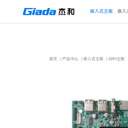
RK3288 Quad Core A17处理器
板载2GB DDR3L内存
嵌入式主板
嵌入
SOC低功耗
" />
首页
产品中心
嵌入式主板
ARM主板