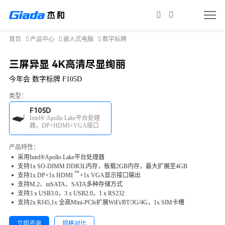
首页
产品中心
嵌入式电脑
数字标牌
三屏异显 4K高清尽显绚丽
今年会 数字标牌 F105D
类型：
F105D
Intel® Apollo Lake平台处理
器，DP+HDMI+VGA接口
产品特性：
采用Intel®Apollo Lake平台处理器
支持1x SO-DIMM DDR3L内存，板载2GB内存，最大扩展至4GB
™
支持1x DP+1x
HDMI
+1x VGA显示接口输出
支持M.2、mSATA、SATA多种存储方式
支持3 x USB3.0，3 x USB2.0，1 x RS232
支持2x RJ45,1x 全高Mini-PCIe扩展WiFi/BT/3G/4G，1x SIM卡槽
立即咨询
规格对比