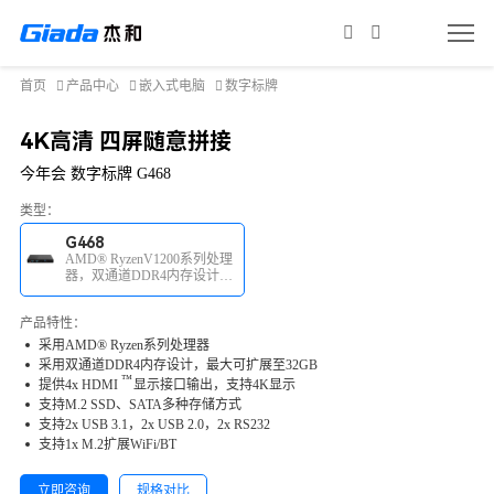
首页
产品中心
嵌入式电脑
数字标牌
4K高清 四屏随意拼接
今年会 数字标牌 G468
类型：
G468
AMD® RyzenV1200系列处理
器，双通道DDR4内存设计，
4x HDMI显示接口输出
产品特性：
采用AMD® Ryzen系列处理器
采用双通道DDR4内存设计，最大可扩展至32GB
™
提供4x
HDMI
显示接口输出，支持4K显示
支持M.2 SSD、SATA多种存储方式
支持2x USB 3.1，2x USB 2.0，2x RS232
支持1x M.2扩展WiFi/BT
立即咨询
规格对比