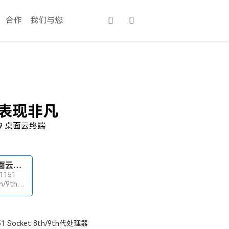
合作
我们与您
 表现非凡
69 桌面云终端
VT69 桌面云终端
A1151
th/9th代
 SO-
R4内存
51 Socket 8th/9th代处理器