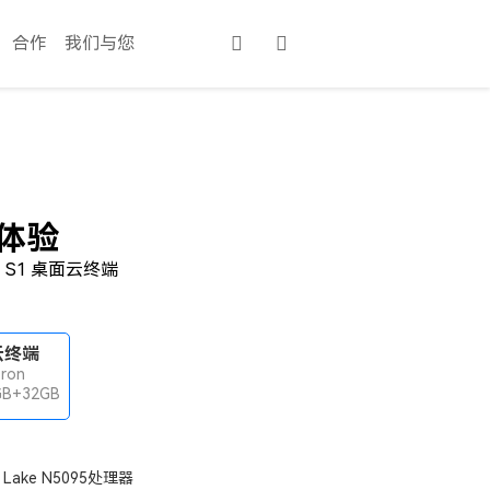
合作
我们与您
高体验
 S1 桌面云终端
云终端
eron
GB+32GB
er Lake N5095处理器