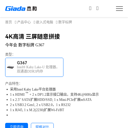
首页
产品中心
嵌入式电脑
数字标牌
4K高清 三屏随意拼接
今年会 数字标牌 G367
类型：
G367
Intel® Kaby Lake-U 处理器，
双通道DDR3内存
产品特性：
采用Intel Kaby Lake平台处理器
™
1 x
HDMI
+ 2 x DP1.2显示接口输出，支持4K@60Hz显示
1 x 2.5" SATA扩展HDD/SSD, 1 x Mini-PCIe扩展mSATA
2 x USB3.2 Gen1, 2 x USB2.0，1 x RS232
1 x RJ45, 1 x M.2(2230)扩展Wi-Fi/BT
立即咨询
规格对比