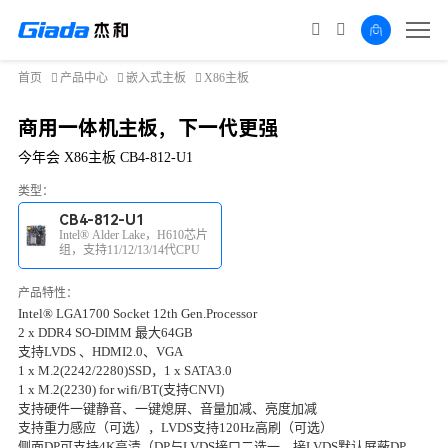
首页
产品中心
嵌入式主板
X86主板
商用一体机主板，下一代更强
今年会 X86主板 CB4-812-U1
类型：
CB4-812-U1
Intel® Alder Lake，H610芯片
组，支持11/12/13/14代CPU
产品特性：
Intel® LGA1700 Socket 12th Gen.Processor
2 x DDR4 SO-DIMM 最大64GB
支持LVDS 、HDMI2.0、VGA
1 x M.2(2242/2280)SSD，1 x SATA3.0
1 x M.2(2230) for wifi/BT(支持CNVI)
支持硬件一键静音、一键熄屏、音量加减、亮度加减
支持重力感应（可选），LVDS支持120Hz高刷（可选）
侧面DP可支持4K高清（DP与LVDS接口二选一，接LVDS默认屏蔽DP，