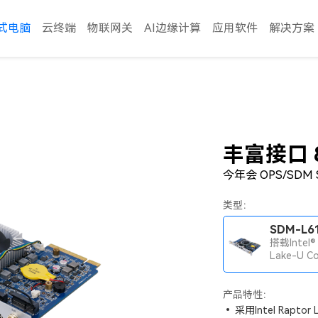
式电脑
云终端
物联网关
AI边缘计算
应用软件
解决方案
丰富接口 
今年会 OPS/SDM 
类型：
SDM-L6
搭载Intel®
Lake-U C
器，双通道D
5200 MH
产品特性：
采用Intel Rapto