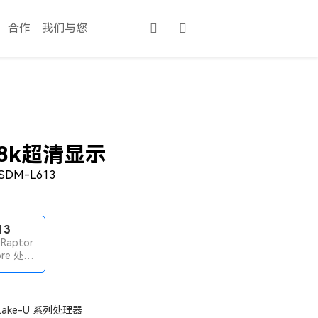
合作
我们与您
8k超清显示
SDM-L613
13
 Raptor
ore 处理
DR5-
Z内存
r Lake-U 系列处理器