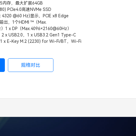
DDR5内存，最大扩展64GB
2280) PCIe4.0高速NVMe SSD
x 4320 @60 Hz)显示，PCIE x8 Edge
K输出，1个HDMI ™（Max.
z）1 x DP（Max.4096×2160@60Hz）
，2 x USB2.0，1 x USB3.2 Gen1 Type-C
1 x E-Key M.2 (2230) for Wi-Fi/BT，Wi-Fi
规格对比